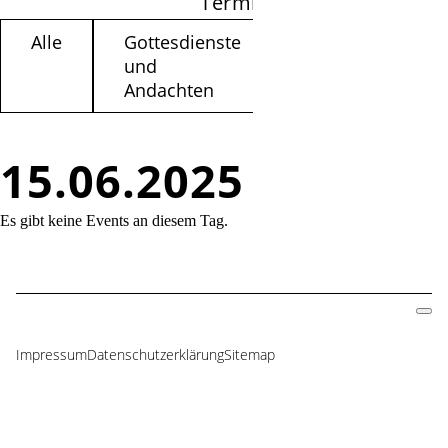
Termine filtern
Alle
Gottesdienste
Kinder /
und
Jugendliche
Andachten
15.06.2025
Es gibt keine Events an diesem Tag.
Impressum
Datenschutzerklärung
Sitemap
Navigation
überspringen