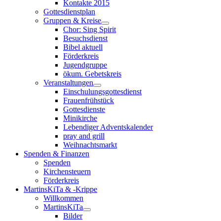
Kontakte 2015
Gottesdienstplan
Gruppen & Kreise
Chor: Sing Spirit
Besuchsdienst
Bibel aktuell
Förderkreis
Jugendgruppe
ökum. Gebetskreis
Veranstaltungen
Einschulungsgottesdienst
Frauenfrühstück
Gottesdienste
Minikirche
Lebendiger Adventskalender
pray and grill
Weihnachtsmarkt
Spenden & Finanzen
Spenden
Kirchensteuern
Förderkreis
MartinsKiTa & -Krippe
Willkommen
MartinsKiTa
Bilder