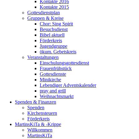
Kontakte 2016
Kontakte 2015
Gottesdienstplan
Gruppen & Kreise
Chor: Sing Spirit
Besuchsdienst
Bibel aktuell
Förderkreis
Jugendgruppe
ökum. Gebetskreis
Veranstaltungen
Einschulungsgottesdienst
Frauenfrühstück
Gottesdienste
Minikirche
Lebendiger Adventskalender
pray and grill
Weihnachtsmarkt
Spenden & Finanzen
Spenden
Kirchensteuern
Förderkreis
MartinsKiTa & -Krippe
Willkommen
MartinsKiTa