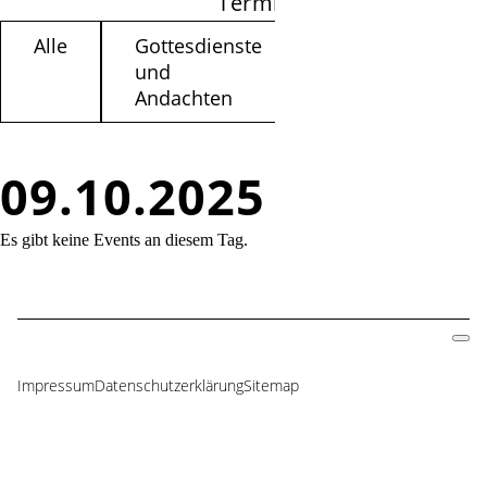
Termine filtern
Alle
Gottesdienste
Kinder /
und
Jugendliche
Andachten
09.10.2025
Es gibt keine Events an diesem Tag.
Impressum
Datenschutzerklärung
Sitemap
Navigation
überspringen