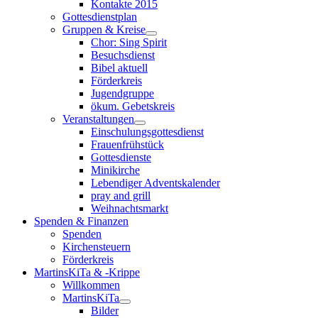
Kontakte 2015
Gottesdienstplan
Gruppen & Kreise
Chor: Sing Spirit
Besuchsdienst
Bibel aktuell
Förderkreis
Jugendgruppe
ökum. Gebetskreis
Veranstaltungen
Einschulungsgottesdienst
Frauenfrühstück
Gottesdienste
Minikirche
Lebendiger Adventskalender
pray and grill
Weihnachtsmarkt
Spenden & Finanzen
Spenden
Kirchensteuern
Förderkreis
MartinsKiTa & -Krippe
Willkommen
MartinsKiTa
Bilder