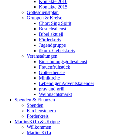
Kontakte 2016
Kontakte 2015
Gottesdienstplan
Gruppen & Kreise
Chor: Sing Spirit
Besuchsdienst
Bibel aktuell
Förderkreis
Jugendgruppe
ökum. Gebetskreis
Veranstaltungen
Einschulungsgottesdienst
Frauenfrühstück
Gottesdienste
Minikirche
Lebendiger Adventskalender
pray and grill
Weihnachtsmarkt
Spenden & Finanzen
Spenden
Kirchensteuern
Förderkreis
MartinsKiTa & -Krippe
Willkommen
MartinsKiTa