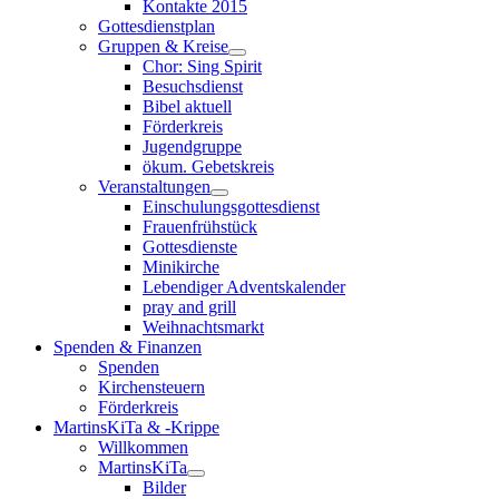
Kontakte 2015
Gottesdienstplan
Gruppen & Kreise
Chor: Sing Spirit
Besuchsdienst
Bibel aktuell
Förderkreis
Jugendgruppe
ökum. Gebetskreis
Veranstaltungen
Einschulungsgottesdienst
Frauenfrühstück
Gottesdienste
Minikirche
Lebendiger Adventskalender
pray and grill
Weihnachtsmarkt
Spenden & Finanzen
Spenden
Kirchensteuern
Förderkreis
MartinsKiTa & -Krippe
Willkommen
MartinsKiTa
Bilder