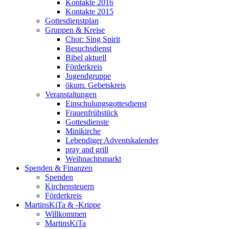
Kontakte 2016
Kontakte 2015
Gottesdienstplan
Gruppen & Kreise
Chor: Sing Spirit
Besuchsdienst
Bibel aktuell
Förderkreis
Jugendgruppe
ökum. Gebetskreis
Veranstaltungen
Einschulungsgottesdienst
Frauenfrühstück
Gottesdienste
Minikirche
Lebendiger Adventskalender
pray and grill
Weihnachtsmarkt
Spenden & Finanzen
Spenden
Kirchensteuern
Förderkreis
MartinsKiTa & -Krippe
Willkommen
MartinsKiTa