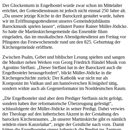
Der Glockenturm in Engelbostel wurde zwar schon im Mittelalter
errichtet, der Gottesdienstraum ist jedoch nicht einmal 250 Jahre alt.
„Da unsere jetzige Kirche in der Barockzeit gestaltet wurde, haben
wir im Eröffnungsgottesdienst unseres Gemeindejubiläums
Barockmusik spielen lassen“, erläutert Pastor Rainer Müller-Jödicke.
So hatte die Martinskirchengemeinde das Ensemble filum
eingeladen, das im musikalischen Abendgottesdienst am Freitag vor
Pfingsten das Festwochenende rund um den 825. Geburtstag der
Kirchengemeinde eröffnete.
Zwischen Psalm, Gebet und biblischer Lesung spielten und sangen
die Musiker neben Werken von Georg Friedrich Händel Musik von
Agostino Steffani. „Dieser Steffani hat in der Barockzeit auch die
Engelbosteler herausgefordert“, blickt Müller-Jödicke in die
Kirchengeschichte zurück: Der Katholik war nicht nur als
Komponist im Vatikan und am hannöverschen Königshof tätig,
sondern wirkte auch als Gegenreformator im Norddeutschen Raum.
„Die Engelbosteler sind aber dem Prediger Steffanis nicht gefolgt,
sondern haben ihre reformatorische Überzeugung gefestigt“,
schlussfolgerte der Müller-Jödicke in seiner Predigt. Dabei verwies
der Theologe auf den lutherischen Akzent in der Gestaltung des
barocken Kirchenraumes. „In unserer Martinskirche gibt es nämlich
seitdem einen Kanzelaltar“, zeigte der Geistliche nach vorn. Damit
hätten die Engelbosteler streng lutherisch die Predigt ins Zentrum