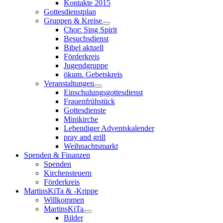
Kontakte 2015
Gottesdienstplan
Gruppen & Kreise
Chor: Sing Spirit
Besuchsdienst
Bibel aktuell
Förderkreis
Jugendgruppe
ökum. Gebetskreis
Veranstaltungen
Einschulungsgottesdienst
Frauenfrühstück
Gottesdienste
Minikirche
Lebendiger Adventskalender
pray and grill
Weihnachtsmarkt
Spenden & Finanzen
Spenden
Kirchensteuern
Förderkreis
MartinsKiTa & -Krippe
Willkommen
MartinsKiTa
Bilder