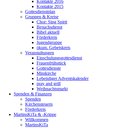
Kontakte 2016
Kontakte 2015
Gottesdienstplan
Gruppen & Kreise
Chor: Sing Spirit
Besuchsdienst
Bibel aktuell
Förderkreis
Jugendgruppe
ökum. Gebetskreis
Veranstaltungen
Einschulungsgottesdienst
Frauenfrühstück
Gottesdienste
Minikirche
Lebendiger Adventskalender
pray and grill
Weihnachtsmarkt
Spenden & Finanzen
Spenden
Kirchensteuern
Förderkreis
MartinsKiTa & -Krippe
Willkommen
MartinsKiTa