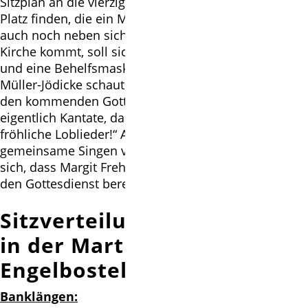
Sitzplan an die vierzig Einzelbesucher in der Kirche
Platz finden, die ein Mitglied des einen Haushaltes
auch noch neben sich setzen könnten. Wer in die
Kirche kommt, soll sich seine Hände desinfizieren
und eine Behelfsmaske tragen.
Müller-Jödicke schaut mit gemischten Gefühlen auf
den kommenden Gottesdienst: „Es ist doch
eigentlich Kantate, da singen wir immer so gerne
fröhliche Loblieder!“ Aber weil nun auf das
gemeinsame Singen verzichtet werden soll, freue er
sich, dass Margit Frehrking mit einigen Solostücken
den Gottesdienst bereichern wird.
Sitzverteilung mit Abstand
in der Martinskirche
Engelbostel
Banklängen: