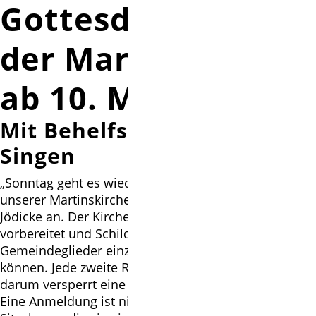
Gottesdienst in
der Martinskirche
ab 10. Mai
Mit Behelfsmaske und ohne
Singen
„Sonntag geht es wieder los mit Gottesdiensten in
unserer Martinskirche“, kündigt Pastor Rainer Müller-
Jödicke an. Der Kirchenvorstand hat die Kirche dafür
vorbereitet und Schilder auf die Plätze gehängt, wo
Gemeindeglieder einzeln oder als Paar Platz nehmen
können. Jede zweite Reihe soll freigehalten werden,
darum versperrt eine Kordel den Weg.
Eine Anmeldung ist nicht erforderlich, weil laut