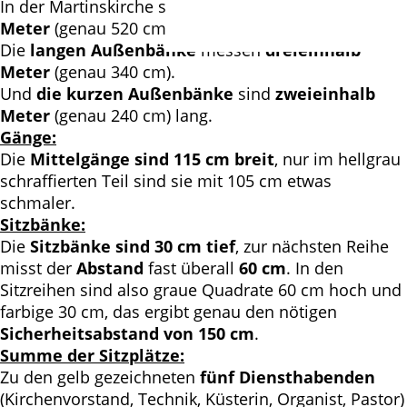
In der Martinskirche sind die
mittleren Bänke fünf
Meter
(genau 520 cm) lang.
Die
langen Außenbänke
messen
dreieinhalb
Meter
(genau 340 cm).
Und
die kurzen Außenbänke
sind
zweieinhalb
Meter
(genau 240 cm) lang.
Gänge:
Die
Mittelgänge sind 115 cm breit
, nur im hellgrau
schraffierten Teil sind sie mit 105 cm etwas
schmaler.
Sitzbänke:
Die
Sitzbänke sind 30 cm tief
, zur nächsten Reihe
misst der
Abstand
fast überall
60 cm
. In den
Sitzreihen sind also graue Quadrate 60 cm hoch und
farbige 30 cm, das ergibt genau den nötigen
Sicherheitsabstand von 150 cm
.
Summe der Sitzplätze:
Zu den gelb gezeichneten
fünf Diensthabenden
(Kirchenvorstand, Technik, Küsterin, Organist, Pastor)