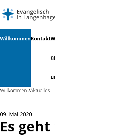
Navigation
Suchen
Willkommen
Kontakt
Wir
Gemeindeleben
Spenden
Mart
überspringen
über
&
& -Kr
uns
Finanzen
Willkommen
Aktuelles
09. Mai 2020
Es geht wieder los: