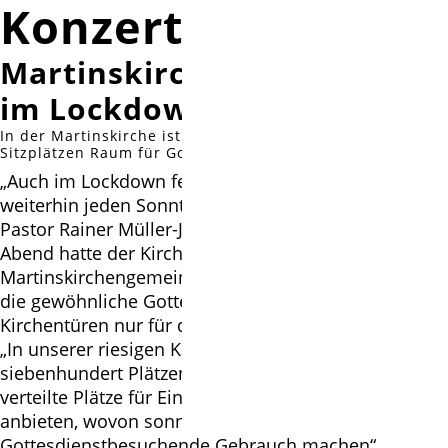
Konzerte nein
Martinskirche Engelbostel
im Lockdown weiter offen
In der Martinskirche ist auf vierzig weit verstreuten
Sitzplätzen Raum für Gottesdienstteilnehmende.
„Auch im Lockdown feiern wir in der Martinskirche
weiterhin jeden Sonntag Präsenzgottesdienste“, sagt
Pastor Rainer Müller-Jödicke. Lediglich am Heiligen
Abend hatte der Kirchenvorstand der
Martinskirchengemeinde Engelbostel-Schulenburg
die gewöhnliche Gottesdienstform abgesagt und die
Kirchentüren nur für das stille Gebet geöffnet.
„In unserer riesigen Kirche mit den sonst
siebenhundert Plätzen können wir unten vierzig weit
verteilte Plätze für Einzelpersonen oder Paare
anbieten, wovon sonntags zur Zeit etwa dreißig
Gottesdienstbesuchende Gebrauch machen“,