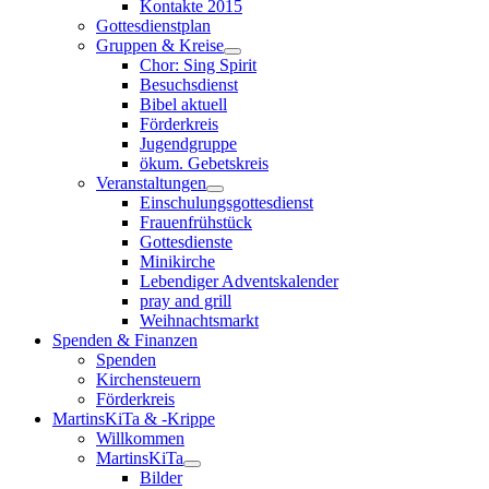
Kontakte 2015
Gottesdienstplan
Gruppen & Kreise
Chor: Sing Spirit
Besuchsdienst
Bibel aktuell
Förderkreis
Jugendgruppe
ökum. Gebetskreis
Veranstaltungen
Einschulungsgottesdienst
Frauenfrühstück
Gottesdienste
Minikirche
Lebendiger Adventskalender
pray and grill
Weihnachtsmarkt
Spenden & Finanzen
Spenden
Kirchensteuern
Förderkreis
MartinsKiTa & -Krippe
Willkommen
MartinsKiTa
Bilder