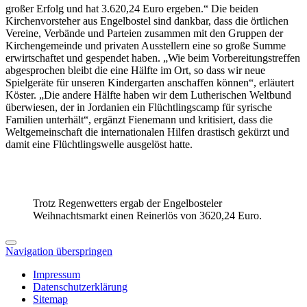
großer Erfolg und hat 3.620,24 Euro ergeben.
“
Die
beiden
Kirchenvorsteher aus Engelbostel sind dankbar, dass
die
örtlichen
Vereine, Verbände und Parteien zusammen mit den Gruppen der
Ki
r
chengemeinde und privaten Ausstellern eine so große Summe
erwirtschaftet und g
e
spendet haben. „Wie beim Vorbereitungstreffen
abgesprochen bleibt die eine Hälfte im Ort, so dass wir neue
Spielgeräte für unseren Kindergarten anschaffen
können
“, erläutert
Köster.
„
Die andere Hälfte haben wir dem
Lu
therischen Wel
t
bund
überwi
e
sen, der in
Jordanien ein Flüchtlingscamp für syrische
Familien u
n
terhält“, ergänzt Fienemann und kritisiert, dass die
Weltgemeinschaft die intern
a
tionalen Hilfen drastisch gekürzt und
damit eine Flüchtlingswelle ausgelöst hatte.
Trotz Regenwetters ergab der Engelbosteler
Weihnachtsmarkt einen Reinerlös von 3620,24 Euro.
Navigation überspringen
Impressum
Datenschutzerklärung
Sitemap