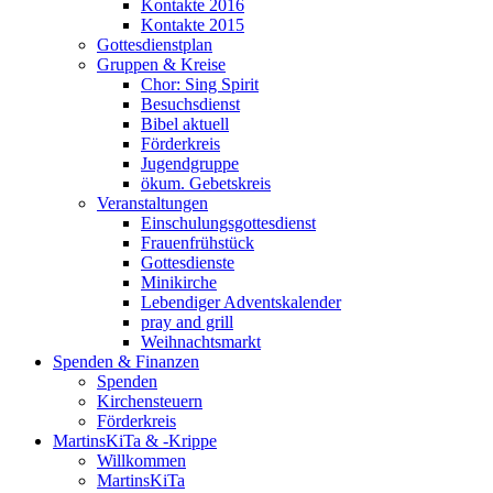
Kontakte 2016
Kontakte 2015
Gottesdienstplan
Gruppen & Kreise
Chor: Sing Spirit
Besuchsdienst
Bibel aktuell
Förderkreis
Jugendgruppe
ökum. Gebetskreis
Veranstaltungen
Einschulungsgottesdienst
Frauenfrühstück
Gottesdienste
Minikirche
Lebendiger Adventskalender
pray and grill
Weihnachtsmarkt
Spenden & Finanzen
Spenden
Kirchensteuern
Förderkreis
MartinsKiTa & -Krippe
Willkommen
MartinsKiTa