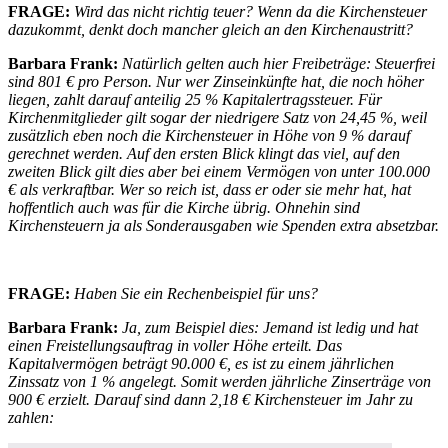
FRAGE:
Wird das nicht richtig teuer? Wenn da die Kirchensteuer
dazukommt, denkt doch mancher gleich an den Kirchenaustritt?
Barbara Frank:
Natürlich gelten auch hier Freibeträge: Steuerfrei
sind 801 € pro Person. Nur wer Zinseinkünfte hat, die noch höher
liegen, zahlt darauf anteilig 25 % Kapitalertragssteuer.
Für
Kirchenmitglieder gilt sogar der niedrigere Satz von 24,45 %, weil
zusätzlich eben noch die Kirchensteuer in Höhe von 9 % darauf
gerechnet werden. Auf den ersten Blick klingt das viel, auf den
zweiten Blick gilt dies aber bei einem Vermögen von unter 100.000
€ als verkraftbar. Wer so reich ist, dass er oder sie mehr hat, hat
hoffentlich auch was für die Kirche übrig. Ohnehin sind
Kirchensteuern ja als Sonderausgaben wie Spenden extra absetzbar.
FRAGE:
Haben Sie ein Rechenbeispiel für uns?
Barbara Frank:
Ja, zum Beispiel dies: Jemand ist ledig und hat
einen Freistellungsauftrag in voller Höhe erteilt. Das
Kapitalvermögen beträgt 90.000 €, es ist zu einem jährlichen
Zinssatz von 1 % angelegt. Somit werden jährliche Zinserträge von
900 € erzielt. Darauf sind dann 2,18 € Kirchensteuer im Jahr zu
zahlen: