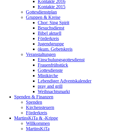
Kontakte 2016
Kontakte 2015
Gottesdienstplan
Gruppen & Kreise
Chor: Sing Spirit
Besuchsdienst
Bibel aktuell
Förderkreis
Jugendgruppe
ökum. Gebetskreis
Veranstaltungen
Einschulungsgottesdienst
Frauenfrühstück
Gottesdienste
Minikirche
Lebendiger Adventskalender
pray and grill
Weihnachtsmarkt
Spenden & Finanzen
Spenden
Kirchensteuern
Förderkreis
MartinsKiTa & -Krippe
Willkommen
MartinsKiTa