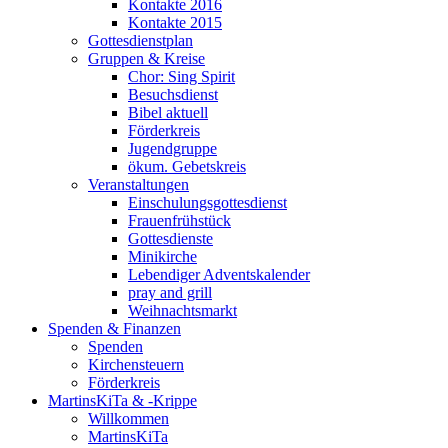
Kontakte 2016
Kontakte 2015
Gottesdienstplan
Gruppen & Kreise
Chor: Sing Spirit
Besuchsdienst
Bibel aktuell
Förderkreis
Jugendgruppe
ökum. Gebetskreis
Veranstaltungen
Einschulungsgottesdienst
Frauenfrühstück
Gottesdienste
Minikirche
Lebendiger Adventskalender
pray and grill
Weihnachtsmarkt
Spenden & Finanzen
Spenden
Kirchensteuern
Förderkreis
MartinsKiTa & -Krippe
Willkommen
MartinsKiTa