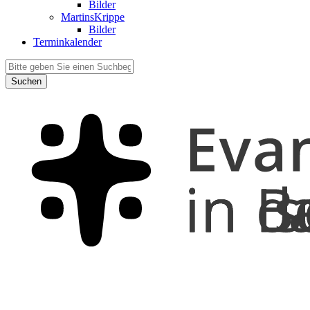
Bilder
MartinsKrippe
Bilder
Terminkalender
Suchen