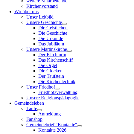
weitere Mitarbeitende
Kirchenvorstand
Wir über uns
Unser Leitbild
Unsere Geschichte
Die Geistlichen
Die Geschichte
Die Urkunde
Das Jubiläum
Unsere Martinskirche
Der Kirchturm
Das Kirchenschiff
Die Orgel
Die Glocken
Der Taufstein
Die Kirchentechnik
Unser Friedhof
Friedhofsverwaltung
Unsere Religionspädagogik
Gemeindeleben
Taufe
Anmeldung
Fanshop
Gemeindebrief "Kontakte"
Kontakte 2026