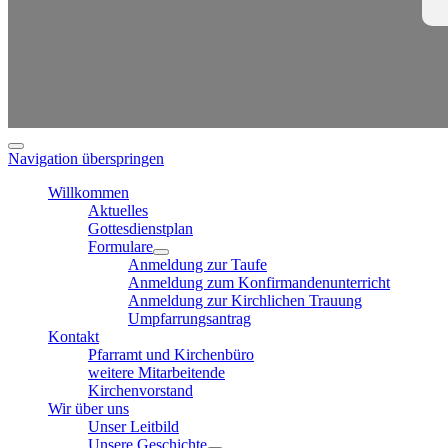
Navigation überspringen
Willkommen
Aktuelles
Gottesdienstplan
Formulare
Anmeldung zur Taufe
Anmeldung zum Konfirmandenunterricht
Anmeldung zur Kirchlichen Trauung
Umpfarrungsantrag
Kontakt
Pfarramt und Kirchenbüro
weitere Mitarbeitende
Kirchenvorstand
Wir über uns
Unser Leitbild
Unsere Geschichte