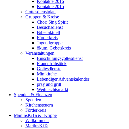
Kontakte 2016
Kontakte 2015
Gottesdienstplan
Gruppen & Kreise
Chor: Sing Spirit
Besuchsdienst
Bibel aktuell
Förderkreis
Jugendgruppe
ökum. Gebetskreis
Veranstaltungen
Einschulungsgottesdienst
Frauenfrühstück
Gottesdienste
Minikirche
Lebendiger Adventskalender
pray and grill
Weihnachtsmarkt
Spenden & Finanzen
Spenden
Kirchensteuern
Förderkreis
MartinsKiTa & -Krippe
Willkommen
MartinsKiTa