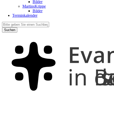
Bilder
MartinsKrippe
Bilder
Terminkalender
Suchen