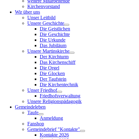
weitere Mitarbeitende
Kirchenvorstand
Wir über uns
Unser Leitbild
Unsere Geschichte
Die Geistlichen
Die Geschichte
Die Urkunde
Das Jubiläum
Unsere Martinskirche
Der Kirchturm
Das Kirchenschiff
Die Orgel
Die Glocken
Der Taufstein
Die Kirchentechnik
Unser Friedhof
Friedhofsverwaltung
Unsere Religionspädagogik
Gemeindeleben
Taufe
Anmeldung
Fanshop
Gemeindebrief "Kontakte"
Kontakte 2026