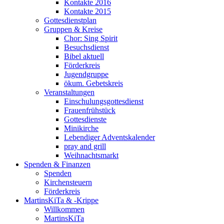
Kontakte 2016
Kontakte 2015
Gottesdienstplan
Gruppen & Kreise
Chor: Sing Spirit
Besuchsdienst
Bibel aktuell
Förderkreis
Jugendgruppe
ökum. Gebetskreis
Veranstaltungen
Einschulungsgottesdienst
Frauenfrühstück
Gottesdienste
Minikirche
Lebendiger Adventskalender
pray and grill
Weihnachtsmarkt
Spenden & Finanzen
Spenden
Kirchensteuern
Förderkreis
MartinsKiTa & -Krippe
Willkommen
MartinsKiTa