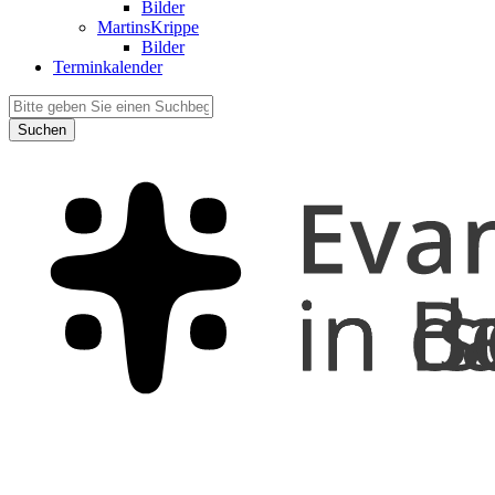
Bilder
MartinsKrippe
Bilder
Terminkalender
Suchen