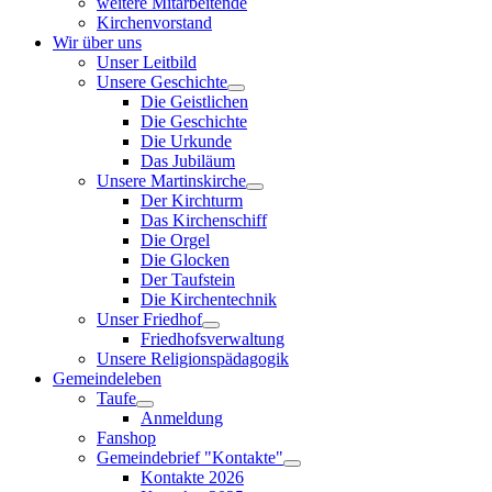
weitere Mitarbeitende
Kirchenvorstand
Wir über uns
Unser Leitbild
Unsere Geschichte
Die Geistlichen
Die Geschichte
Die Urkunde
Das Jubiläum
Unsere Martinskirche
Der Kirchturm
Das Kirchenschiff
Die Orgel
Die Glocken
Der Taufstein
Die Kirchentechnik
Unser Friedhof
Friedhofsverwaltung
Unsere Religionspädagogik
Gemeindeleben
Taufe
Anmeldung
Fanshop
Gemeindebrief "Kontakte"
Kontakte 2026