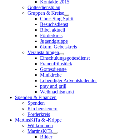
Kontakte 2015
Gottesdienstplan
Gruppen & Kreise
Chor: Sing Spirit
Besuchsdienst
Bibel aktuell
Förderkreis
Jugendgruppe
ökum. Gebetskreis
Veranstaltungen
Einschulungsgottesdienst
Frauenfrühstück
Gottesdienste
Minikirche
Lebendiger Adventskalender
pray and grill
Weihnachtsmarkt
Spenden & Finanzen
Spenden
Kirchensteuern
Förderkreis
MartinsKiTa & -Krippe
Willkommen
MartinsKiTa
Bilder