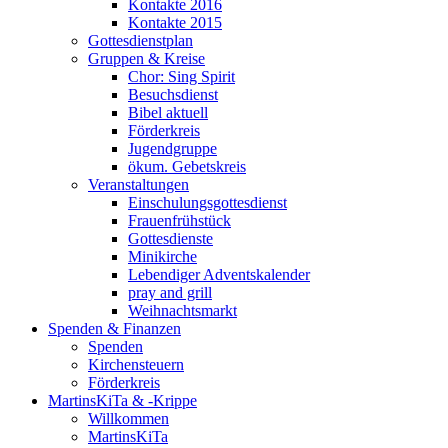
Kontakte 2016
Kontakte 2015
Gottesdienstplan
Gruppen & Kreise
Chor: Sing Spirit
Besuchsdienst
Bibel aktuell
Förderkreis
Jugendgruppe
ökum. Gebetskreis
Veranstaltungen
Einschulungsgottesdienst
Frauenfrühstück
Gottesdienste
Minikirche
Lebendiger Adventskalender
pray and grill
Weihnachtsmarkt
Spenden & Finanzen
Spenden
Kirchensteuern
Förderkreis
MartinsKiTa & -Krippe
Willkommen
MartinsKiTa