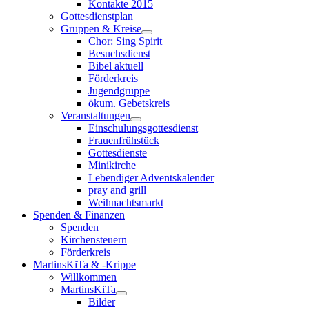
Kontakte 2015
Gottesdienstplan
Gruppen & Kreise
Chor: Sing Spirit
Besuchsdienst
Bibel aktuell
Förderkreis
Jugendgruppe
ökum. Gebetskreis
Veranstaltungen
Einschulungsgottesdienst
Frauenfrühstück
Gottesdienste
Minikirche
Lebendiger Adventskalender
pray and grill
Weihnachtsmarkt
Spenden & Finanzen
Spenden
Kirchensteuern
Förderkreis
MartinsKiTa & -Krippe
Willkommen
MartinsKiTa
Bilder