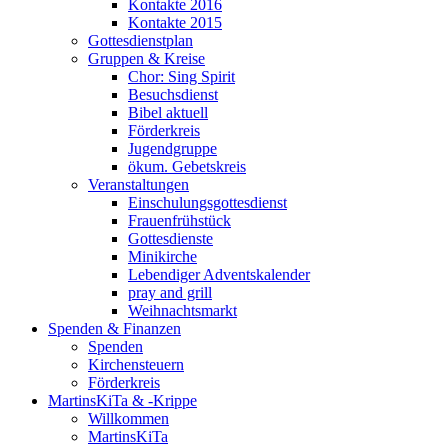
Kontakte 2016
Kontakte 2015
Gottesdienstplan
Gruppen & Kreise
Chor: Sing Spirit
Besuchsdienst
Bibel aktuell
Förderkreis
Jugendgruppe
ökum. Gebetskreis
Veranstaltungen
Einschulungsgottesdienst
Frauenfrühstück
Gottesdienste
Minikirche
Lebendiger Adventskalender
pray and grill
Weihnachtsmarkt
Spenden & Finanzen
Spenden
Kirchensteuern
Förderkreis
MartinsKiTa & -Krippe
Willkommen
MartinsKiTa