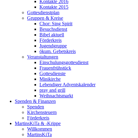
Kontakte 2016
Kontakte 2015
Gottesdienstplan
Gruppen & Kreise
Chor: Sing Spirit
Besuchsdienst
Bibel aktuell
Förderkreis
Jugendgruppe
ökum. Gebetskreis
Veranstaltungen
Einschulungsgottesdienst
Frauenfrühstück
Gottesdienste
Minikirche
Lebendiger Adventskalender
pray and grill
Weihnachtsmarkt
Spenden & Finanzen
Spenden
Kirchensteuern
Förderkreis
MartinsKiTa & -Krippe
Willkommen
MartinsKiTa