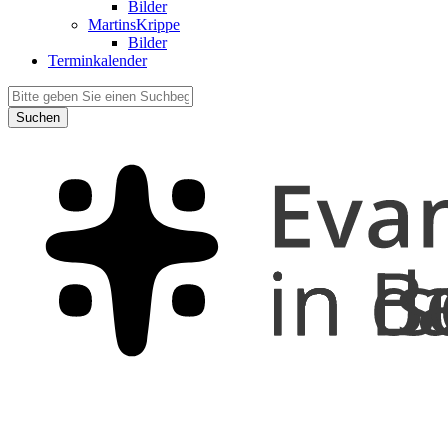
Bilder
MartinsKrippe
Bilder
Terminkalender
Suchen