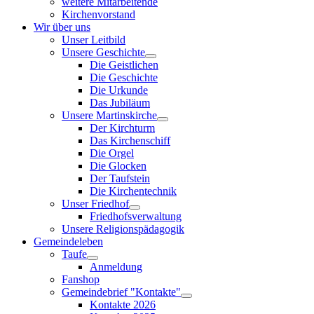
weitere Mitarbeitende
Kirchenvorstand
Wir über uns
Unser Leitbild
Unsere Geschichte
Die Geistlichen
Die Geschichte
Die Urkunde
Das Jubiläum
Unsere Martinskirche
Der Kirchturm
Das Kirchenschiff
Die Orgel
Die Glocken
Der Taufstein
Die Kirchentechnik
Unser Friedhof
Friedhofsverwaltung
Unsere Religionspädagogik
Gemeindeleben
Taufe
Anmeldung
Fanshop
Gemeindebrief "Kontakte"
Kontakte 2026