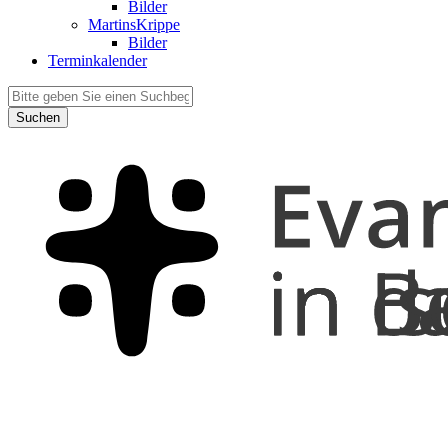
Bilder
MartinsKrippe
Bilder
Terminkalender
Suchen