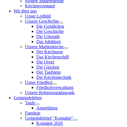
weitere Mitarbeitende
Kirchenvorstand
Wir über uns
Unser Leitbild
Unsere Geschichte
Die Geistlichen
Die Geschichte
Die Urkunde
Das Jubiläum
Unsere Martinskirche
Der Kirchturm
Das Kirchenschiff
Die Orgel
Die Glocken
Der Taufstein
Die Kirchentechnik
Unser Friedhof
Friedhofsverwaltung
Unsere Religionspädagogik
Gemeindeleben
Taufe
Anmeldung
Fanshop
Gemeindebrief "Kontakte"
Kontakte 2026