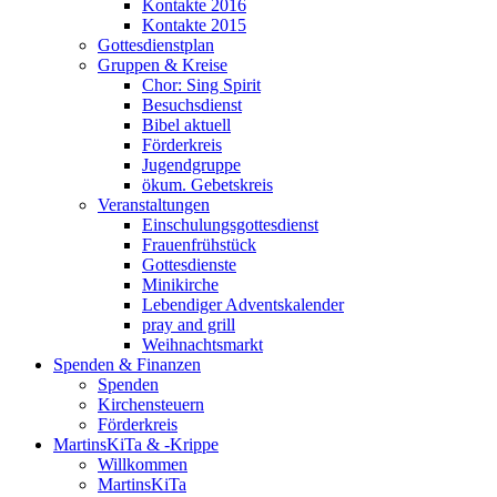
Kontakte 2016
Kontakte 2015
Gottesdienstplan
Gruppen & Kreise
Chor: Sing Spirit
Besuchsdienst
Bibel aktuell
Förderkreis
Jugendgruppe
ökum. Gebetskreis
Veranstaltungen
Einschulungsgottesdienst
Frauenfrühstück
Gottesdienste
Minikirche
Lebendiger Adventskalender
pray and grill
Weihnachtsmarkt
Spenden & Finanzen
Spenden
Kirchensteuern
Förderkreis
MartinsKiTa & -Krippe
Willkommen
MartinsKiTa