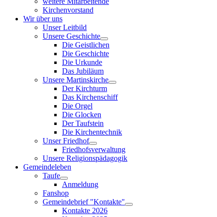
weitere Mitarbeitende
Kirchenvorstand
Wir über uns
Unser Leitbild
Unsere Geschichte
Die Geistlichen
Die Geschichte
Die Urkunde
Das Jubiläum
Unsere Martinskirche
Der Kirchturm
Das Kirchenschiff
Die Orgel
Die Glocken
Der Taufstein
Die Kirchentechnik
Unser Friedhof
Friedhofsverwaltung
Unsere Religionspädagogik
Gemeindeleben
Taufe
Anmeldung
Fanshop
Gemeindebrief "Kontakte"
Kontakte 2026