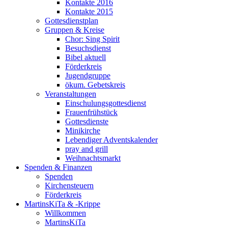
Kontakte 2016
Kontakte 2015
Gottesdienstplan
Gruppen & Kreise
Chor: Sing Spirit
Besuchsdienst
Bibel aktuell
Förderkreis
Jugendgruppe
ökum. Gebetskreis
Veranstaltungen
Einschulungsgottesdienst
Frauenfrühstück
Gottesdienste
Minikirche
Lebendiger Adventskalender
pray and grill
Weihnachtsmarkt
Spenden & Finanzen
Spenden
Kirchensteuern
Förderkreis
MartinsKiTa & -Krippe
Willkommen
MartinsKiTa