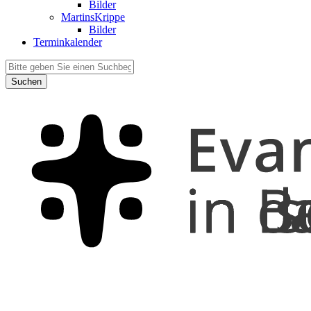
Bilder
MartinsKrippe
Bilder
Terminkalender
Suchen