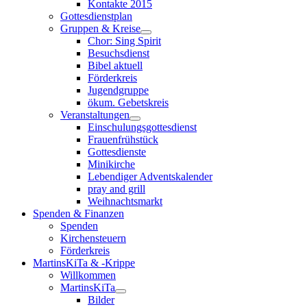
Kontakte 2015
Gottesdienstplan
Gruppen & Kreise
Chor: Sing Spirit
Besuchsdienst
Bibel aktuell
Förderkreis
Jugendgruppe
ökum. Gebetskreis
Veranstaltungen
Einschulungsgottesdienst
Frauenfrühstück
Gottesdienste
Minikirche
Lebendiger Adventskalender
pray and grill
Weihnachtsmarkt
Spenden & Finanzen
Spenden
Kirchensteuern
Förderkreis
MartinsKiTa & -Krippe
Willkommen
MartinsKiTa
Bilder