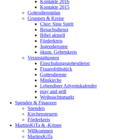
Kontakte 2016
Kontakte 2015
Gottesdienstplan
Gruppen & Kreise
Chor: Sing Spirit
Besuchsdienst
Bibel aktuell
Förderkreis
Jugendgruppe
ökum. Gebetskreis
Veranstaltungen
Einschulungsgottesdienst
Frauenfrühstück
Gottesdienste
Minikirche
Lebendiger Adventskalender
pray and grill
Weihnachtsmarkt
Spenden & Finanzen
Spenden
Kirchensteuern
Förderkreis
MartinsKiTa & -Krippe
Willkommen
MartinsKiTa