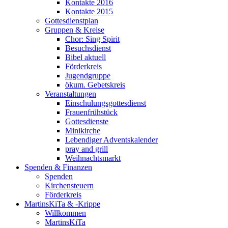
Kontakte 2016
Kontakte 2015
Gottesdienstplan
Gruppen & Kreise
Chor: Sing Spirit
Besuchsdienst
Bibel aktuell
Förderkreis
Jugendgruppe
ökum. Gebetskreis
Veranstaltungen
Einschulungsgottesdienst
Frauenfrühstück
Gottesdienste
Minikirche
Lebendiger Adventskalender
pray and grill
Weihnachtsmarkt
Spenden & Finanzen
Spenden
Kirchensteuern
Förderkreis
MartinsKiTa & -Krippe
Willkommen
MartinsKiTa