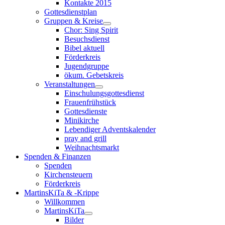
Kontakte 2015
Gottesdienstplan
Gruppen & Kreise
Chor: Sing Spirit
Besuchsdienst
Bibel aktuell
Förderkreis
Jugendgruppe
ökum. Gebetskreis
Veranstaltungen
Einschulungsgottesdienst
Frauenfrühstück
Gottesdienste
Minikirche
Lebendiger Adventskalender
pray and grill
Weihnachtsmarkt
Spenden & Finanzen
Spenden
Kirchensteuern
Förderkreis
MartinsKiTa & -Krippe
Willkommen
MartinsKiTa
Bilder