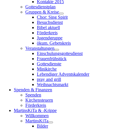
Kontakte 2015
Gottesdienstplan
Gruppen & Kreise
Chor: Sing Spirit
Besuchsdienst
Bibel aktuell
Förderkreis
Jugendgruppe
ökum. Gebetskreis
Veranstaltungen
Einschulungsgottesdienst
Frauenfrühstück
Gottesdienste
Minikirche
Lebendiger Adventskalender
pray and grill
Weihnachtsmarkt
Spenden & Finanzen
Spenden
Kirchensteuern
Förderkreis
MartinsKiTa & -Krippe
Willkommen
MartinsKiTa
Bilder