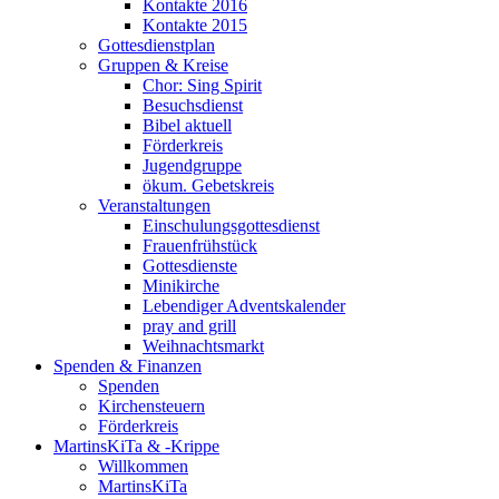
Kontakte 2016
Kontakte 2015
Gottesdienstplan
Gruppen & Kreise
Chor: Sing Spirit
Besuchsdienst
Bibel aktuell
Förderkreis
Jugendgruppe
ökum. Gebetskreis
Veranstaltungen
Einschulungsgottesdienst
Frauenfrühstück
Gottesdienste
Minikirche
Lebendiger Adventskalender
pray and grill
Weihnachtsmarkt
Spenden & Finanzen
Spenden
Kirchensteuern
Förderkreis
MartinsKiTa & -Krippe
Willkommen
MartinsKiTa