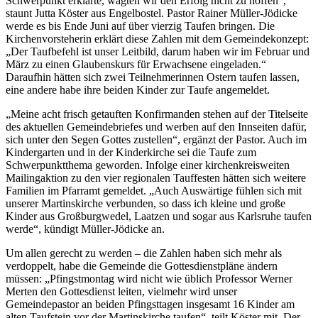
Schwerpunkt erklärte, wagten wir den Erfolg nicht zu hoffen“,
staunt Jutta Köster aus Engelbostel. Pastor Rainer Müller-Jödicke
werde es bis Ende Juni auf über vierzig Taufen bringen. Die
Kirchenvorsteherin erklärt diese Zahlen mit dem Gemeindekonzept:
„Der Taufbefehl ist unser Leitbild, darum haben wir im Februar und
März zu einen Glaubenskurs für Erwachsene eingeladen.“
Daraufhin hätten sich zwei Teilnehmerinnen Ostern taufen lassen,
eine andere habe ihre beiden Kinder zur Taufe angemeldet.
„Meine acht frisch getauften Konfirmanden stehen auf der Titelseite
des aktuellen Gemeindebriefes und werben auf den Innseiten dafür,
sich unter den Segen Gottes zustellen“, ergänzt der Pastor. Auch im
Kindergarten und in der Kinderkirche sei die Taufe zum
Schwerpunktthema geworden. Infolge einer kirchenkreisweiten
Mailingaktion zu den vier regionalen Tauffesten hätten sich weitere
Familien im Pfarramt gemeldet. „Auch Auswärtige fühlen sich mit
unserer Martinskirche verbunden, so dass ich kleine und große
Kinder aus Großburgwedel, Laatzen und sogar aus Karlsruhe taufen
werde“, kündigt Müller-Jödicke an.
Um allen gerecht zu werden – die Zahlen haben sich mehr als
verdoppelt, habe die Gemeinde die Gottesdienstpläne ändern
müssen: „Pfingstmontag wird nicht wie üblich Professor Werner
Merten den Gottesdienst leiten, vielmehr wird unser
Gemeindepastor an beiden Pfingsttagen insgesamt 16 Kinder am
alten Taufstein vor der Martinskirche taufen“, teilt Köster mit. Der