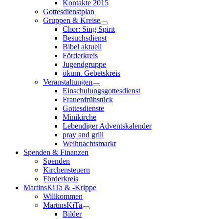
Kontakte 2015
Gottesdienstplan
Gruppen & Kreise
Chor: Sing Spirit
Besuchsdienst
Bibel aktuell
Förderkreis
Jugendgruppe
ökum. Gebetskreis
Veranstaltungen
Einschulungsgottesdienst
Frauenfrühstück
Gottesdienste
Minikirche
Lebendiger Adventskalender
pray and grill
Weihnachtsmarkt
Spenden & Finanzen
Spenden
Kirchensteuern
Förderkreis
MartinsKiTa & -Krippe
Willkommen
MartinsKiTa
Bilder