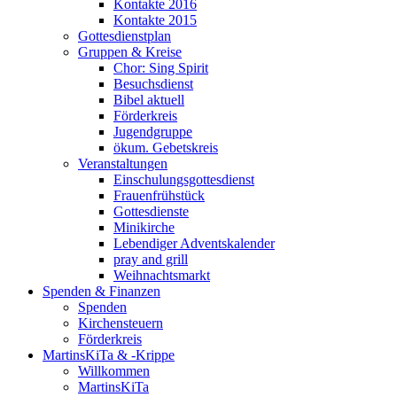
Kontakte 2016
Kontakte 2015
Gottesdienstplan
Gruppen & Kreise
Chor: Sing Spirit
Besuchsdienst
Bibel aktuell
Förderkreis
Jugendgruppe
ökum. Gebetskreis
Veranstaltungen
Einschulungsgottesdienst
Frauenfrühstück
Gottesdienste
Minikirche
Lebendiger Adventskalender
pray and grill
Weihnachtsmarkt
Spenden & Finanzen
Spenden
Kirchensteuern
Förderkreis
MartinsKiTa & -Krippe
Willkommen
MartinsKiTa