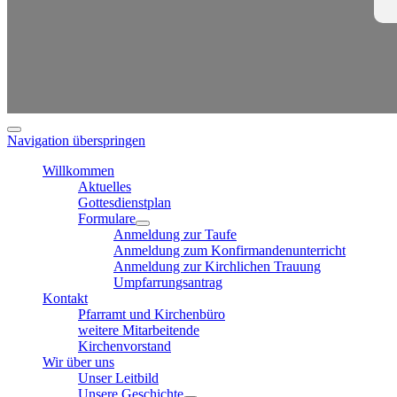
Navigation überspringen
Willkommen
Aktuelles
Gottesdienstplan
Formulare
Anmeldung zur Taufe
Anmeldung zum Konfirmandenunterricht
Anmeldung zur Kirchlichen Trauung
Umpfarrungsantrag
Kontakt
Pfarramt und Kirchenbüro
weitere Mitarbeitende
Kirchenvorstand
Wir über uns
Unser Leitbild
Unsere Geschichte