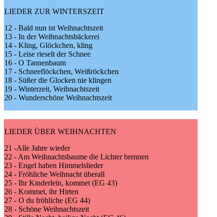
LIEDER ZUR WINTERSZEIT
12 - Bald nun ist Weihnachtszeit
13 - In der Weihnachtsbäckerei
14 - Kling, Glöckchen, kling
15 - Leise rieselt der Schnee
16 - O Tannenbaum
17 - Schneeflöckchen, Weißröckchen
18 - Süßer die Glocken nie klingen
19 - Winterzeit, Weihnachtszeit
20 - Wunderschöne Weihnachtszeit
LIEDER ÜBER WEIHNACHTEN
21 -Alle Jahre wieder
22 - Am Weihnachtsbaume die Lichter brennen
23 - Engel haben Himmelslieder
24 - Fröhliche Weihnacht überall
25 - Ihr Kinderlein, kommet (EG 43)
26 - Kommet, ihr Hirten
27 - O du fröhliche (EG 44)
28 - Schöne Weihnachtszeit