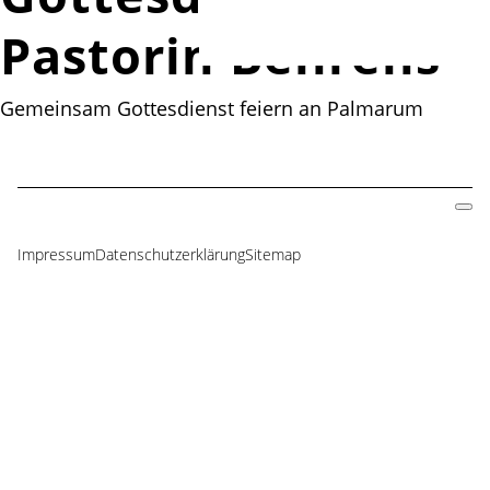
Pastorin Behrens
Gemeinsam Gottesdienst feiern an Palmarum
Impressum
Datenschutzerklärung
Sitemap
Navigation
überspringen