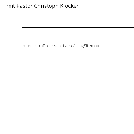
mit Pastor Christoph Klöcker
Impressum
Datenschutzerklärung
Sitemap
Navigation
überspringen
emeinde