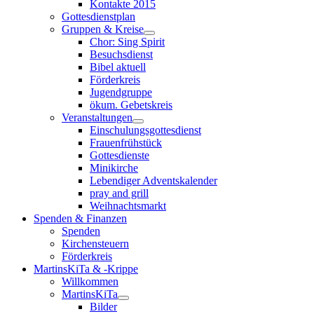
Kontakte 2015
Gottesdienstplan
Gruppen & Kreise
Chor: Sing Spirit
Besuchsdienst
Bibel aktuell
Förderkreis
Jugendgruppe
ökum. Gebetskreis
Veranstaltungen
Einschulungsgottesdienst
Frauenfrühstück
Gottesdienste
Minikirche
Lebendiger Adventskalender
pray and grill
Weihnachtsmarkt
Spenden & Finanzen
Spenden
Kirchensteuern
Förderkreis
MartinsKiTa & -Krippe
Willkommen
MartinsKiTa
Bilder