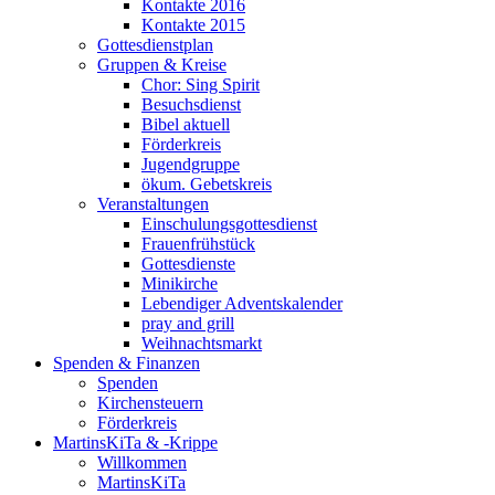
Kontakte 2016
Kontakte 2015
Gottesdienstplan
Gruppen & Kreise
Chor: Sing Spirit
Besuchsdienst
Bibel aktuell
Förderkreis
Jugendgruppe
ökum. Gebetskreis
Veranstaltungen
Einschulungsgottesdienst
Frauenfrühstück
Gottesdienste
Minikirche
Lebendiger Adventskalender
pray and grill
Weihnachtsmarkt
Spenden & Finanzen
Spenden
Kirchensteuern
Förderkreis
MartinsKiTa & -Krippe
Willkommen
MartinsKiTa